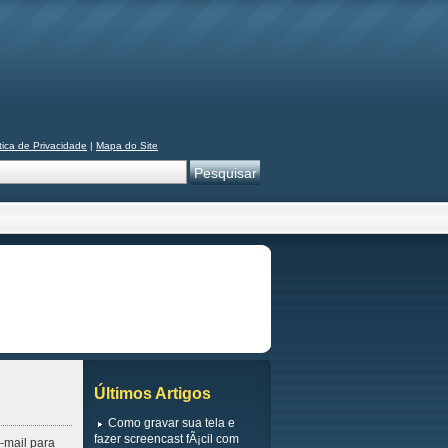
tica de Privacidade
|
Mapa do Site
Últimos Artigos
Como gravar sua tela e
fazer screencast fÃ¡cil com
-mail para