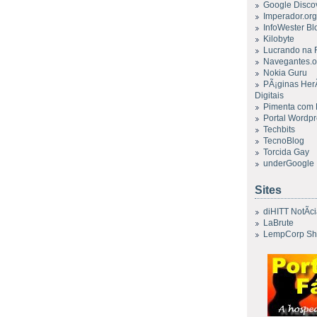
Google Disco
Imperador.org
InfoWester Bl
Kilobyte
Lucrando na
Navegantes.o
Nokia Guru
PÃ¡ginas Her
Digitais
Pimenta com
Portal Wordp
Techbits
TecnoBlog
Torcida Gay
underGoogle
Sites
diHITT NotÃ­c
LaBrute
LempCorp Sh