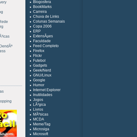
Blogosfera
very
BookMarks
Carreira
og
Chuva de Links
Colunas Semanais
 Rede
Copa 2006
rg
ERP
ExtensÃµes
Ã³icas
Faculdade
Feed Completo
 DendÃª
Firefox
ress
Flickr
Futebol
Gadgets
Geek/Nerd
GNU/Linux
Google
Humor
Internet Explorer
ias
Inutilidades
Jogos
opping
LÃ³gica
Livros
MÃºsicas
MCDA
Meme/Tag
Microsiga
Microsoft