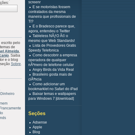
screenr
ações:
E se motoristas fossem
contratados da mesma
maneira que profissionais de
TI?
E o Bradesco parece que,
agora, entendeu o Twitter
Tableless NÃƒO Ã© o
mesmo que Web Standards!
 escrito pelo
Lista de Provedores Gratis
stemas de
Speedy Telefonica
ael Almeida
,
Como descobrir a empresa
canjo
. Saiba
or e o blog
operadora de qualquer
a seção
Sobre
.
nÃºmero de telefone celular
Angry Birds da Vida Real
Brasileiro gosta mais de
ciÃªncia
Como adicionar um
a
bookmarklet no Safari do iPad
 Dinheiro
Baixar temas e wallpapers
para Windows 7 [download]
omem
Francamente
do
Seções
inds
Adsense
Apple
Blog