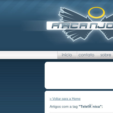
« Voltar para a Home
Artigos com a tag
"TelefÃ´nica":