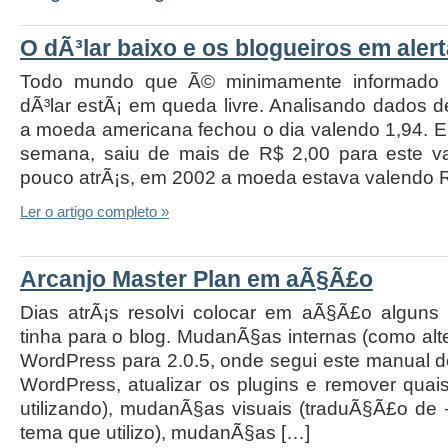
O dÃ³lar baixo e os blogueiros em aler
Todo mundo que Ã© minimamente informado 
dÃ³lar estÃ¡ em queda livre. Analisando dados de
a moeda americana fechou o dia valendo 1,94.
semana, saiu de mais de R$ 2,00 para este va
pouco atrÃ¡s, em 2002 a moeda estava valendo R
Ler o artigo completo »
Arcanjo Master Plan em aÃ§Ã£o
Dias atrÃ¡s resolvi colocar em aÃ§Ã£o alguns 
tinha para o blog. MudanÃ§as internas (como alt
WordPress para 2.0.5, onde segui este manual 
WordPress, atualizar os plugins e remover qua
utilizando), mudanÃ§as visuais (traduÃ§Ã£o de
tema que utilizo), mudanÃ§as […]