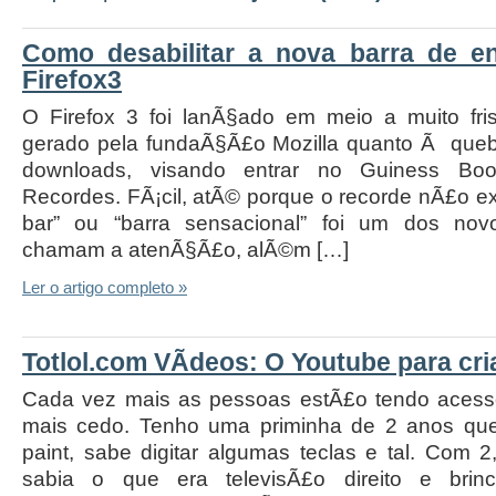
Como desabilitar a nova barra de e
Firefox3
O Firefox 3 foi lanÃ§ado em meio a muito fri
gerado pela fundaÃ§Ã£o Mozilla quanto Ã queb
downloads, visando entrar no Guiness Bo
Recordes. FÃ¡cil, atÃ© porque o recorde nÃ£o e
bar” ou “barra sensacional” foi um dos nov
chamam a atenÃ§Ã£o, alÃ©m […]
Ler o artigo completo »
Totlol.com VÃ­deos: O Youtube para cr
Cada vez mais as pessoas estÃ£o tendo aces
mais cedo. Tenho uma priminha de 2 anos qu
paint, sabe digitar algumas teclas e tal. Com
sabia o que era televisÃ£o direito e br