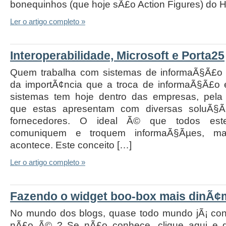
bonequinhos (que hoje sÃ£o Action Figures) do 
Ler o artigo completo »
Interoperabilidade, Microsoft e Porta25
Quem trabalha com sistemas de informaÃ§Ã£o 
da importÃ¢ncia que a troca de informaÃ§Ã£o e
sistemas tem hoje dentro das empresas, pela
que estas apresentam com diversas soluÃ§Ã
fornecedores. O ideal Ã© que todos est
comuniquem e troquem informaÃ§Ãµes, m
acontece. Este conceito […]
Ler o artigo completo »
Fazendo o widget boo-box mais dinÃ¢
No mundo dos blogs, quase todo mundo jÃ¡ co
nÃ£o Ã© ? Se nÃ£o conhece, clique aqui e d