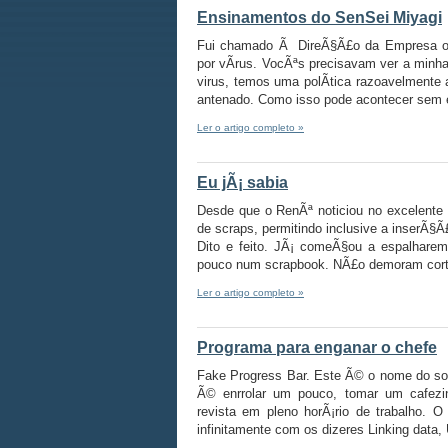
Ensinamentos do SenSei Miyagi
Fui chamado Ã DireÃ§Ã£o da Empresa onde
por vÃ­rus. VocÃªs precisavam ver a minh
virus, temos uma polÃ­tica razoavelmente
antenado. Como isso pode acontecer sem 
Ler o artigo completo »
Eu jÃ¡ sabia
Desde que o RenÃª noticiou no excelente 
de scraps, permitindo inclusive a inserÃ§Ã
Dito e feito. JÃ¡ comeÃ§ou a espalharem
pouco num scrapbook. NÃ£o demoram cort
Ler o artigo completo »
Programa para enganar o chefe
Fake Progress Bar. Este Ã© o nome do sof
Ã© enrrolar um pouco, tomar um cafezin
revista em pleno horÃ¡rio de trabalho. O
infinitamente com os dizeres Linking data,