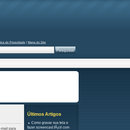
tica de Privacidade
|
Mapa do Site
Últimos Artigos
Como gravar sua tela e
fazer screencast fÃ¡cil com
-mail para