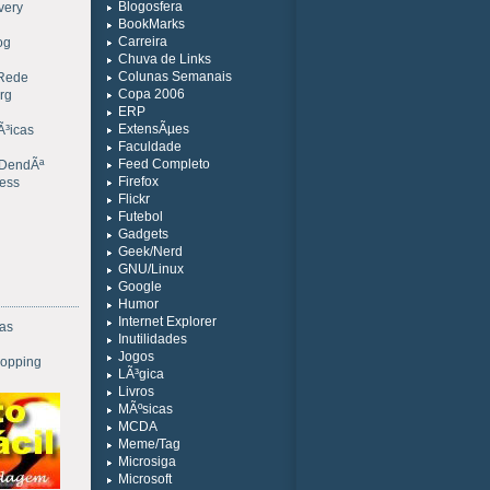
Blogosfera
very
BookMarks
Carreira
og
Chuva de Links
Colunas Semanais
 Rede
Copa 2006
rg
ERP
ExtensÃµes
Ã³icas
Faculdade
Feed Completo
 DendÃª
Firefox
ress
Flickr
Futebol
Gadgets
Geek/Nerd
GNU/Linux
Google
Humor
Internet Explorer
ias
Inutilidades
Jogos
opping
LÃ³gica
Livros
MÃºsicas
MCDA
Meme/Tag
Microsiga
Microsoft