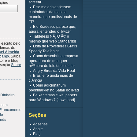
screenr
ações:
E se motoristas fossem
contratados da mesma
maneira que profissionais de
TI?
E o Bradesco parece que,
agora, entendeu o Twitter
Tableless NÃƒO Ã© o
mesmo que Web Standards!
 escrito pelo
Lista de Provedores Gratis
stemas de
Speedy Telefonica
ael Almeida
,
Como descobrir a empresa
canjo
. Saiba
or e o blog
operadora de qualquer
a seção
Sobre
.
nÃºmero de telefone celular
Angry Birds da Vida Real
Brasileiro gosta mais de
ciÃªncia
Como adicionar um
a
bookmarklet no Safari do iPad
 Dinheiro
Baixar temas e wallpapers
para Windows 7 [download]
omem
Francamente
do
Seções
inds
Adsense
Apple
Blog