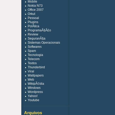
Mobile
Nokia N73
Office 2007
Orkut
Pessoal
Plugins
PolÃ­tica
ProgramaÃ§Ã£o
Review
SeguranÃ§a
Sistemas Operacionais
Softwares
Spam
Tecnologia
Telecom
Textos
Thunderbird
Viral
Wallpapers
Web
WikipÃ©dia
Windows
Wordpress
Yahoo!
Youtube
Arquivos