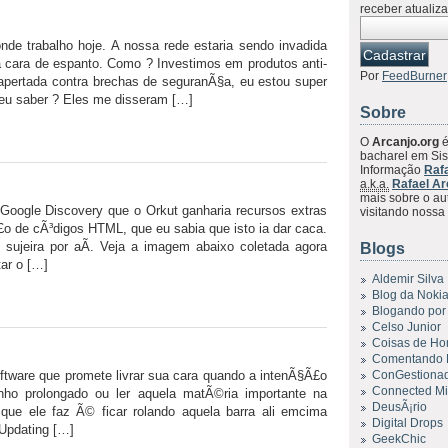
receber atualiz
 trabalho hoje. A nossa rede estaria sendo invadida
a cara de espanto. Como ? Investimos em produtos anti-
Por
FeedBurner
 apertada contra brechas de seguranÃ§a, eu estou super
eu saber ? Eles me disseram […]
Sobre
O
Arcanjo.org
é
bacharel em Si
Informação
Raf
a.k.a.
Rafael Ar
mais sobre o aut
Google Discovery que o Orkut ganharia recursos extras
visitando noss
£o de cÃ³digos HTML, que eu sabia que isto ia dar caca.
 sujeira por aÃ­. Veja a imagem abaixo coletada agora
Blogs
ar o […]
Aldemir Silva
Blog da Noki
Blogando por
Celso Junior
Coisas de H
Comentando 
tware que promete livrar sua cara quando a intenÃ§Ã£o
ConGestiona
Connected M
ho prolongado ou ler aquela matÃ©ria importante na
DeusÃ¡rio
 que ele faz Ã© ficar rolando aquela barra ali emcima
Digital Drops
 Updating […]
GeekChic