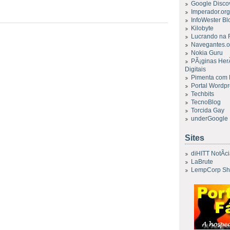
Google Disco
Imperador.org
InfoWester Bl
Kilobyte
Lucrando na
Navegantes.o
Nokia Guru
PÃ¡ginas Her
Digitais
Pimenta com
Portal Wordp
Techbits
TecnoBlog
Torcida Gay
underGoogle
Sites
diHITT NotÃ­c
LaBrute
LempCorp Sh