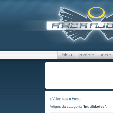
« Voltar para a Home
Artigos da categoria "
Inutilidades"
: