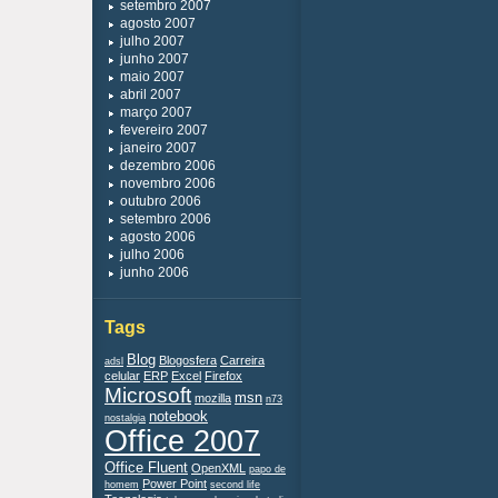
setembro 2007
agosto 2007
julho 2007
junho 2007
maio 2007
abril 2007
março 2007
fevereiro 2007
janeiro 2007
dezembro 2006
novembro 2006
outubro 2006
setembro 2006
agosto 2006
julho 2006
junho 2006
Tags
Blog
Blogosfera
Carreira
adsl
celular
ERP
Excel
Firefox
Microsoft
msn
mozilla
n73
notebook
nostalgia
Office 2007
Office Fluent
OpenXML
papo de
Power Point
homem
second life